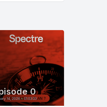
pisode 0
ary 14, 2026
•
01:03:03