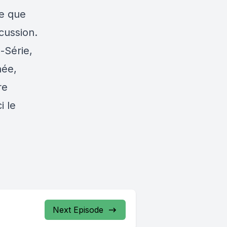
ce que
cussion.
-Série,
née,
re
i le
Next Episode