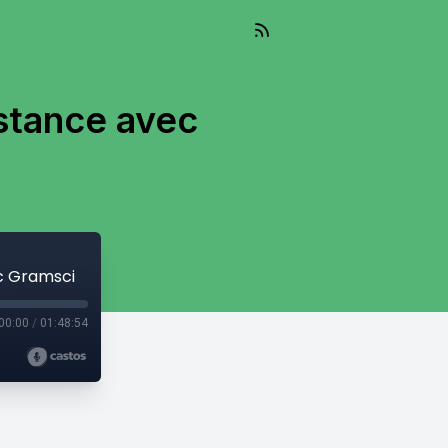
istance avec
ec Gramsci
00:00
/
01:48:54