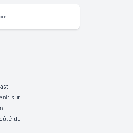
ore
ast
enir sur
un
 côté de
é