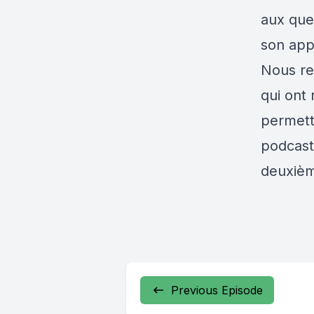
aux que
son app
Nous re
qui ont 
permett
podcast
deuxiè
Previous Episode