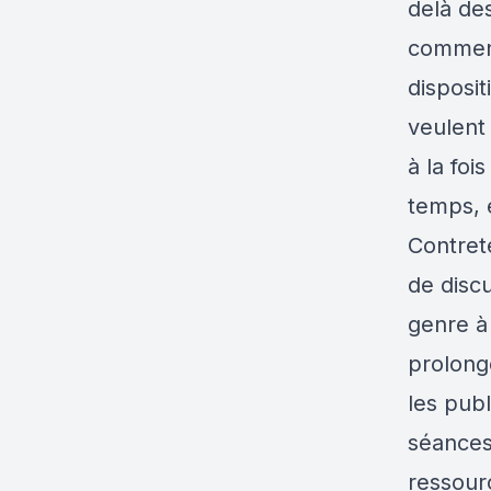
delà des
comment
disposit
veulent
à la foi
temps, e
Contret
de discu
genre à 
prolong
les publ
séances
ressour