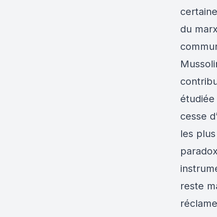
certaine
du marx
communi
Mussoli
contribu
étudiée
cesse d
les plus
paradoxa
instrume
reste m
réclamen