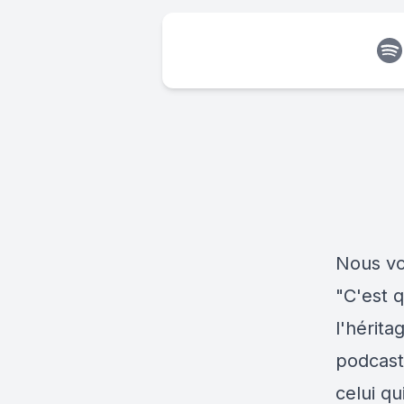
Nous vo
"C'est q
l'hérit
podcast
celui q