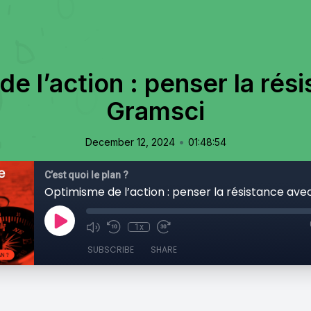
e l’action : penser la rés
Gramsci
•
December 12, 2024
01:48:54
C’est quoi le plan ?
Optimisme de l’action : penser la résistance av
1x
SUBSCRIBE
SHARE