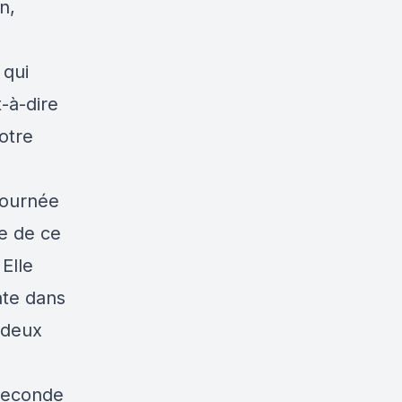
n,
 qui
-à-dire
notre
journée
re de ce
 Elle
ate dans
n deux
 seconde