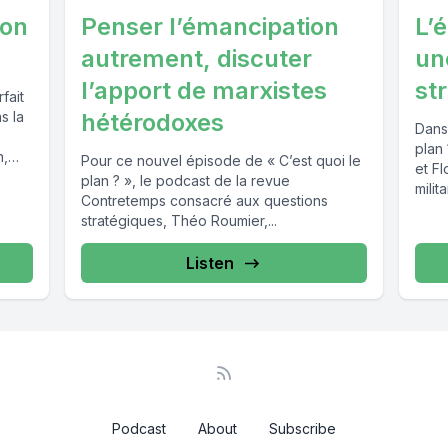
ion
Penser l’émancipation
L’
autrement, discuter
un
l’apport de marxistes
st
fait
s la
hétérodoxes
Dans
plan
n,
Pour ce nouvel épisode de « C’est quoi le
et F
plan ? », le podcast de la revue
milit
Contretemps consacré aux questions
stratégiques, Théo Roumier,...
Listen
Podcast
About
Subscribe