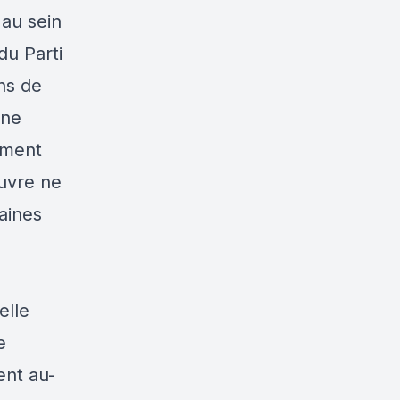
 au sein
du Parti
ns de
une
gement
œuvre ne
aines
elle
e
ent au-