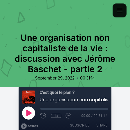
Une organisation non
capitaliste de la vie :
discussion avec Jérôme
Baschet - partie 2
•
September 29, 2022
00:31:14
C’est quoi le plan ?
1x
00:00
/
00:31:14
SUBSCRIBE
SHARE